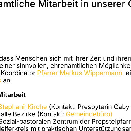
amtliche Mitarbeit in unserer
dass Menschen sich mit ihrer Zeit und ihr
iner sinnvollen, ehrenamtlichen Möglichkeit
-Koordinator
Pfarrer Markus Wippermann
, 
s
an.
itarbeit
 Stephani-Kirche
(Kontakt: Presbyterin Gaby
 alle Bezirke (Kontakt:
Gemeindebüro)
Sozial-pastoralen Zentrum der Propsteipfarre
 Helferkreis mit praktischen Unterstützungs