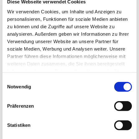
brauchen dazu nur Ihren
Diese Webseite verwendet Cookies
Personalausweis und, nach
Wir verwenden Cookies, um Inhalte und Anzeigen zu
Möglichkeit, Ihre Taufdaten und die
personalisieren, Funktionen für soziale Medien anbieten
Austrittsbescheinigung vom
zu können und die Zugriffe auf unsere Website zu
Amtsgericht.
analysieren. Außerdem geben wir Informationen zu Ihrer
Verwendung unserer Website an unsere Partner für
Wenden Sie sich dazu bitte an eine
soziale Medien, Werbung und Analysen weiter. Unsere
Gemeindepfarrerin oder einen
Partner führen diese Informationen möglicherweise mit
Gemeindepfarrer
Ihrer Wahl.
weiteren Daten zusammen, die Sie ihnen bereitgestellt
haben oder die sie im Rahmen Ihrer Nutzung der Dienste
Darüber hinaus gibt es eine
gesammelt haben.
Einwilligungsauswahl
übergemeindliche Wiedereintrittsstelle
Notwendig
im Kirchenkreis Gladbeck-Bottrop-
Dorsten, in der Sie, falls gewünscht,
Präferenzen
ein vertrauliches Gespräch mit einer
Pfarrerin oder einem Pfarrer führen
können:
Statistiken