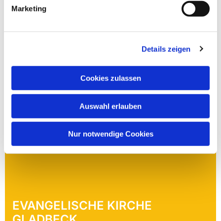
Wiedereintrittstelle Bottrop
Marketing
in der Martinskirche
Osterfelder Str. 11
46236 Bottrop
Details zeigen
jeden 1. Samstag im Monat 10:30 -
12:30 Uhr
Cookies zulassen
Auswahl erlauben
Nur notwendige Cookies
EVANGELISCHE KIRCHE
GLADBECK