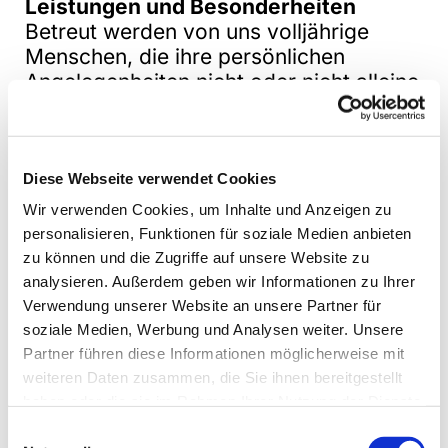
Leistungen und Besonderheiten
Betreut werden von uns volljährige
Menschen, die ihre persönlichen
Angelegenheiten nicht oder nicht alleine
erledigen können, weil sie psychisch
krank, geistig behindert, altersverwirrt
oder körperlich schwerstbehindert sind.
Die betreuende Person wird als
Diese Webseite verwendet Cookies
gesetzliche*r Vertreter*in für eine
Wir verwenden Cookies, um Inhalte und Anzeigen zu
Person vom Vormundschaftsgericht
personalisieren, Funktionen für soziale Medien anbieten
bestimmt.
zu können und die Zugriffe auf unsere Website zu
analysieren. Außerdem geben wir Informationen zu Ihrer
Wir beraten und begleiten Angehörige
Verwendung unserer Website an unsere Partner für
und Kontaktpersonen von Betroffenen
soziale Medien, Werbung und Analysen weiter. Unsere
und werden bei Bedarf vom
Partner führen diese Informationen möglicherweise mit
weiteren Daten zusammen, die Sie ihnen bereitgestellt
Amtsgericht als Verfahrenspfleger*in
haben oder die sie im Rahmen Ihrer Nutzung der Dienste
bestellt.
gesammelt haben.
Ehrenamtliche Betreuer*innen werden
Einwilligungsauswahl