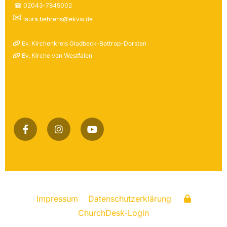
☎ 02043-7845002
✉
laura.behrens@ekvw.de
Ev. Kirchenkreis Gladbeck-Bottrop-Dorsten

Ev. Kirche von Westfalen

Impressum
Datenschutzerklärung
ChurchDesk-Login